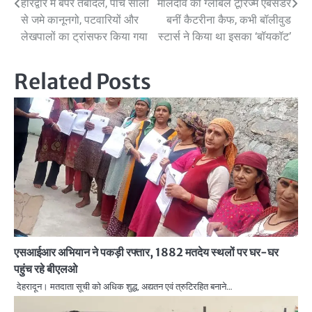
Post
हरिद्वार में बंपर तबादले, पांच सालों
मालदीव की ग्लोबल टूरिज्म एंबेसडर
से जमे कानूनगो, पटवारियों और
बनीं कैटरीना कैफ, कभी बॉलीवुड
navigation
लेखपालों का ट्रांसफर किया गया
स्टार्स ने किया था इसका ‘बॉयकॉट’
Related Posts
एसआईआर अभियान ने पकड़ी रफ्तार, 1882 मतदेय स्थलों पर घर-घर
पहुंच रहे बीएलओ
देहरादून। मतदाता सूची को अधिक शुद्ध, अद्यतन एवं त्रुटिरहित बनाने…