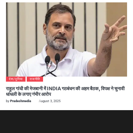
देश/दुनिया
राजनीति
राहुल गांधी की मेजबानी में INDIA गठबंधन की अहम बैठक, विपक्ष ने चुनावी
धांधली के लगाए गंभीर आरोप
by
Pradeshmedia
August 3, 2025