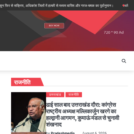
े सक्रिय, अधिकांश जिलों में हल्की से मध्यम बारिश और गरज-चमक का पूर्वानुमान।
पथरेश्वर मंदिर दोहर
राजनीति
उत्तराखंड
राजनीति
ढाई साल बाद उत्तराखंड दौरा: कांग्रेस
राष्ट्रीय अध्यक्ष मल्लिकार्जुन खरगे का
हल्द्वानी आगमन, कुमाऊं मंडल से चुनावी
शंखनाद
by
Pradeshmedia
August 6, 2026