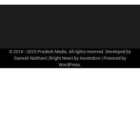
© 2016 - 2025 Pradesh Media. All rights reserved. Developed by
Ganesh Naithani | Bright News by
Ascendoor
| Powered by
WordPress
.