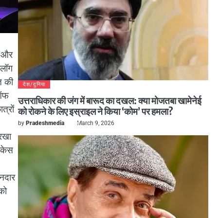
ा और
ोलॉग
त की
देश/दुनिया
 ऑफ
उत्तराधिकार की जंग में बारूद का दखल: क्या मोजतबा खामेनेई
त्रों
को रोकने के लिए इस्राइल ने किया ‘कोम’ पर हमला?
by
Pradeshmedia
March 9, 2026
परखा
्केस
ानदार
को