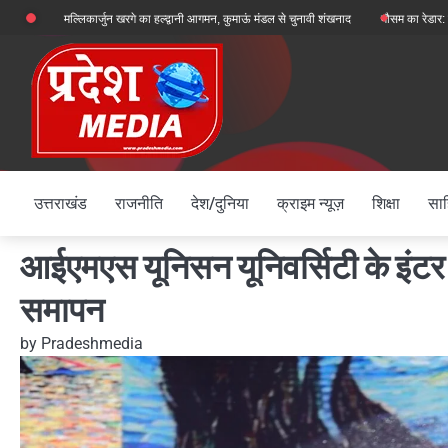
Skip
क्ष मल्लिकार्जुन खरगे का हल्द्वानी आगमन, कुमाऊं मंडल से चुनावी शंखनाद
मौसम का रेडार: देहरादून, चमोल
to
content
उत्तराखंड
राजनीति
देश/दुनिया
क्राइम न्यूज़
शिक्षा
साह
आईएमएस यूनिसन यूनिवर्सिटी के इंटर-
समापन
by
Pradeshmedia