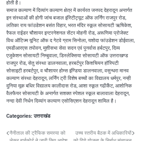
होती है।
समाज कल्याण में दिव्यांग कल्याण क्षेत्र में कार्यरत जनपद देहरादून अन्तर्गत
इन संस्थाओं की होगी जांच बजाल इंस्टिीट्यूट ऑफ लर्निंग राजपुर रोड,
लतिका राय फांउडेशन बसंत विहार, भरत मंदिर स्कूल सोसायटी ऋषिकेश,
रैफल राईडर चौशायर इन्टरनेशनल सेंटर मोहनी रोड, अरूणिमा प्रोजेक्ट
विथ ऑटिज्म यूनिट ऑफ द गेटवे ग्राम सिनोला, यशोदा फांउडेशन डोईवाला,
एमडीआरएस तपोवन, मुशीसभा सेवा सदन एवं पुनर्वास हर्बटपुर, दिव्य
एजुकेशन सोसायटी निम्बुवाला, डिस्लेक्सिया सोसायटी ऑफ उत्तराखण्ड
राजपुर रोड, सेतु संस्था डालनवाला, हरबर्टपुर किशचियन हॉस्पिटी
सोसाइटी हरबर्टपुर, व चौशायर होम्स इंण्डिया डालनवाला, वसुन्धरा मानव
कल्याण संस्था देहरादून, लर्निंग ट्री विशेष बच्चों का विद्यालय धर्मपुर, नन्ही
दुनिया मूक बधिर विद्यालय कालीदास रोड, आशा स्कूल गढीकैंट, आशोनिक
वैलफैयर सोसायटी के अन्तर्गत सशक्त स्पेशल स्कूल बालावाला देहरादून,
नन्दा देवी निर्धन दिव्यांग कल्याण एसोसिएशन देहरादून शामिल है।
Categories:
उत्तराखंड
Post
नैनीताल की ट्रैफिक समस्या को
उच्च स्तरीय बैठक में अधिकारियों
लेकर हाईकोर्ट ने जारी किए आदेश
को दिये योजना के निर्बाध संचालन