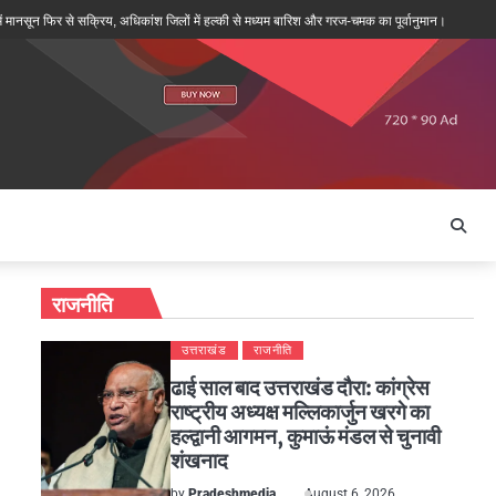
फिर से सक्रिय, अधिकांश जिलों में हल्की से मध्यम बारिश और गरज-चमक का पूर्वानुमान।
पथरेश्वर मंदिर
राजनीति
उत्तराखंड
राजनीति
ढाई साल बाद उत्तराखंड दौरा: कांग्रेस
राष्ट्रीय अध्यक्ष मल्लिकार्जुन खरगे का
हल्द्वानी आगमन, कुमाऊं मंडल से चुनावी
शंखनाद
by
Pradeshmedia
August 6, 2026