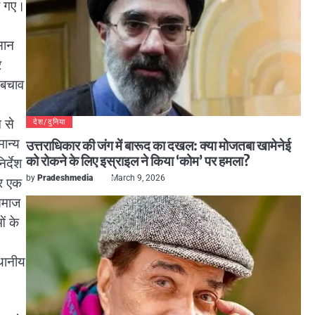
जे गए।
सान
र
 बचाव
 से
देश/दुनिया
ान्य
उत्तराधिकार की जंग में बारूद का दखल: क्या मोजतबा खामेनेई
को रोकने के लिए इस्राइल ने किया ‘कोम’ पर हमला?
र्देश
by
Pradeshmedia
March 9, 2026
पर एक
 समाज
ं के
्थानीय