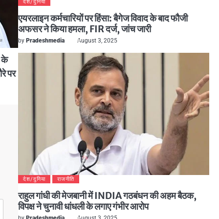
देश/दुनिया
एयरलाइन कर्मचारियों पर हिंसा: बैगेज विवाद के बाद फौजी
अफसर ने किया हमला, FIR दर्ज, जांच जारी
by
Pradeshmedia
August 3, 2025
 के
रे पर
देश/दुनिया
राजनीति
राहुल गांधी की मेजबानी में INDIA गठबंधन की अहम बैठक,
विपक्ष ने चुनावी धांधली के लगाए गंभीर आरोप
by
Pradeshmedia
August 3, 2025