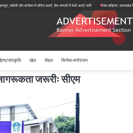
ली और बागेश्वर में ऑरेंज अलर्ट, शेष जनपदों में येलो अलर्ट जारी
मौसम सक्रिय: उत्तराखंड में मानसून 
ित्य/संस्कृति
खेल
सेहत
सिनेमा-मनोरंजन
जागरूकता जरूरीः सीएम