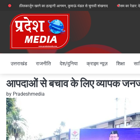
Skip
्यक्ष मल्लिकार्जुन खरगे का हल्द्वानी आगमन, कुमाऊं मंडल से चुनावी शंखनाद
मौसम का रेडार: देहरादून, चमो
to
content
उत्तराखंड
राजनीति
देश/दुनिया
क्राइम न्यूज़
शिक्षा
साह
आपदाओं से बचाव के लिए व्यापक जन
by
Pradeshmedia