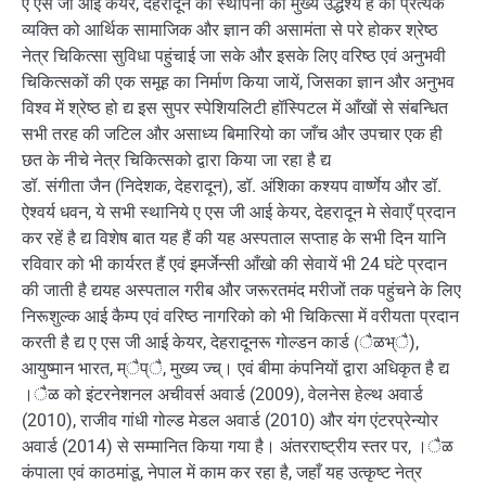
ए एस जी आई केयर, देहरादून की स्थापना का मुख्य उद्धेश्य हैं की प्रत्येक
व्यक्ति को आर्थिक सामाजिक और ज्ञान की असामंता से परे होकर श्रेष्ठ
नेत्र चिकित्सा सुविधा पहुंचाई जा सके और इसके लिए वरिष्ठ एवं अनुभवी
चिकित्सकों की एक समूह का निर्माण किया जायें, जिसका ज्ञान और अनुभव
विश्व में श्रेष्ठ हो द्य इस सुपर स्पेशियलिटी हॉस्पिटल में आँखों से संबन्धित
सभी तरह की जटिल और असाध्य बिमारियो का जाँच और उपचार एक ही
छत के नीचे नेत्र चिकित्सको द्वारा किया जा रहा है द्य
डॉ. संगीता जैन (निदेशक, देहरादून), डॉ. अंशिका कश्यप वार्ष्णेय और डॉ.
ऐश्वर्य धवन, ये सभी स्थानिये ए एस जी आई केयर, देहरादून मे सेवाएँ प्रदान
कर रहें है द्य विशेष बात यह हैं की यह अस्पताल सप्ताह के सभी दिन यानि
रविवार को भी कार्यरत हैं एवं इमर्जेन्सी आँखो की सेवायें भी 24 घंटे प्रदान
की जाती है द्ययह अस्पताल गरीब और जरूरतमंद मरीजों तक पहुंचने के लिए
निरूशुल्क आई कैम्प एवं वरिष्ठ नागरिको को भी चिकित्सा में वरीयता प्रदान
करती है द्य ए एस जी आई केयर, देहरादूनरू गोल्डन कार्ड (ैळभ्ै),
आयुष्मान भारत, म्ैप्ै, मुख्य ज्च्। एवं बीमा कंपनियों द्वारा अधिकृत है द्य
।ैळ को इंटरनेशनल अचीवर्स अवार्ड (2009), वेलनेस हेल्थ अवार्ड
(2010), राजीव गांधी गोल्ड मेडल अवार्ड (2010) और यंग एंटरप्रेन्योर
अवार्ड (2014) से सम्मानित किया गया है। अंतरराष्ट्रीय स्तर पर, ।ैळ
कंपाला एवं काठमांडू, नेपाल में काम कर रहा है, जहाँ यह उत्कृष्ट नेत्र