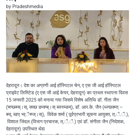
by
Pradeshmedia
देहरादून। देश का अग्रणी आई हॉस्पिटल चेन, ए एस जी आई हॉस्पिटल
प्राइवेट लिमिटेड (ए एस जी आई केयर, देहरादून) का प्रथम स्थापना दिवस
15 जनवरी 2025 को मनाया गया जिसमे विशेष अतिथि डॉ. गीता जैन
(च्त्प्छब्प्च्।स्, क्व्व्छ डम्क्प्ब्।स् ब्व्स्स्म्ळम्), डॉ. आर.के. जैन (थ्व्न्छक्म्त् –
ब्म्व्, ब्डप् भ्व्ैच्प्ज्।स्), विवेक शर्मा ( पूर्वप्रभारी सूचना आयुक्त, त्.ै.ै.),
विशाल जिंदल (विभाग प्रचारक, त्.ै.ै.) एवं डॉ. संगीता जैन (निदेशक,
देहरादून) उपस्थित थेद्य