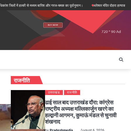
 मध्यम बारिश और गरज-चमक का पूर्वानुमान।
पथरेश्वर मंदिर दोहरा हत्याकांड: गद्दी पर कब्जे की साजिश और
राजनीति
उत्तराखंड
राजनीति
ढाई साल बाद उत्तराखंड दौरा: कांग्रेस
राष्ट्रीय अध्यक्ष मल्लिकार्जुन खरगे का
हल्द्वानी आगमन, कुमाऊं मंडल से चुनावी
शंखनाद
by
Pradeshmedia
August 6, 2026