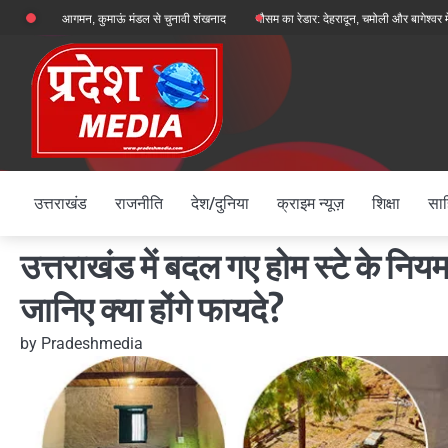
Skip
ुमाऊं मंडल से चुनावी शंखनाद
मौसम का रेडार: देहरादून, चमोली और बागेश्वर में ऑरेंज अलर्ट, शेष जनपदों 
to
content
उत्तराखंड
राजनीति
देश/दुनिया
क्राइम न्यूज़
शिक्षा
साह
उत्तराखंड में बदल गए होम स्टे के नियम
जानिए क्या होंगे फायदे?
by
Pradeshmedia