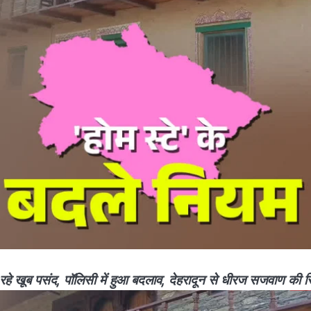
रहे खूब पसंद, पॉलिसी में हुआ बदलाव, देहरादून से धीरज सजवाण की रिप