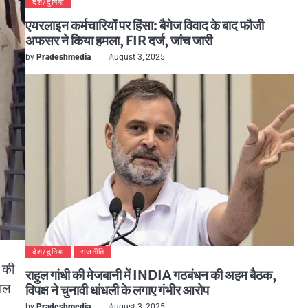
देश/दुनिया
एयरलाइन कर्मचारियों पर हिंसा: बैगेज विवाद के बाद फौजी
अफसर ने किया हमला, FIR दर्ज, जांच जारी
by
Pradeshmedia
August 3, 2025
देश/दुनिया
राजनीति
ू की
राहुल गांधी की मेजबानी में INDIA गठबंधन की अहम बैठक,
याल
विपक्ष ने चुनावी धांधली के लगाए गंभीर आरोप
by
Pradeshmedia
August 3, 2025