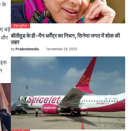
व के
देश/दुनिया
ए बड़े
बॉलीवुड के ही-मैन धर्मेंद्र का निधन, सिनेमा जगत में शोक की
र और
लहर
by
Pradeshmedia
November 24, 2025
 इस
न