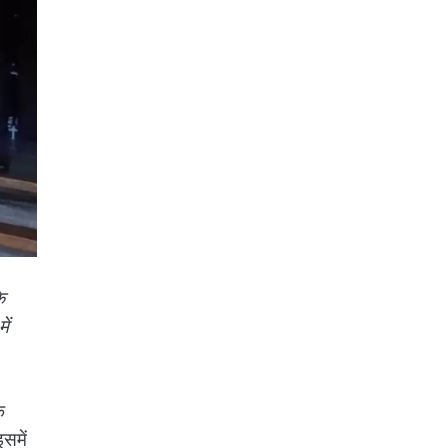
े
ें
े
समें