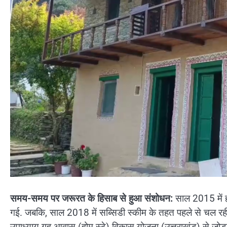
समय-समय पर जरूरत के हिसाब से हुआ संशोधन:
साल 2015 में ह
गई. जबकि, साल 2018 में सब्सिडी स्कीम के तहत पहले से चल रही ‘
उपाध्याय गृह आवास (होम स्टे) विकास योजना (उत्तराखंड) से जोड़