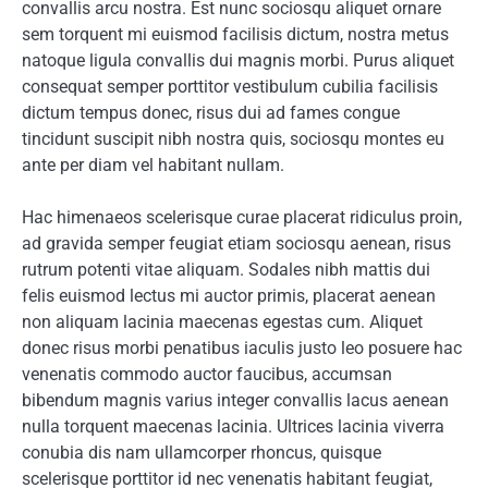
convallis arcu nostra. Est nunc sociosqu aliquet ornare
sem torquent mi euismod facilisis dictum, nostra metus
natoque ligula convallis dui magnis morbi. Purus aliquet
consequat semper porttitor vestibulum cubilia facilisis
dictum tempus donec, risus dui ad fames congue
tincidunt suscipit nibh nostra quis, sociosqu montes eu
ante per diam vel habitant nullam.
Hac himenaeos scelerisque curae placerat ridiculus proin,
ad gravida semper feugiat etiam sociosqu aenean, risus
rutrum potenti vitae aliquam. Sodales nibh mattis dui
felis euismod lectus mi auctor primis, placerat aenean
non aliquam lacinia maecenas egestas cum. Aliquet
donec risus morbi penatibus iaculis justo leo posuere hac
venenatis commodo auctor faucibus, accumsan
bibendum magnis varius integer convallis lacus aenean
nulla torquent maecenas lacinia. Ultrices lacinia viverra
conubia dis nam ullamcorper rhoncus, quisque
scelerisque porttitor id nec venenatis habitant feugiat,