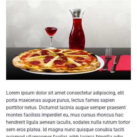
Lorem ipsum dolor sit amet consectetur adipiscing, elit
porta maecenas augue purus, lectus fames sapien
porttitor netus. Dictumst lacinia augue semper praesent
montes facilisis imperdiet eu, mus cursus rhoncus hac
hendrerit ligula aenean iaculis, sodales nulla rutrum tortor
sem eros platea. Id magna nunc quisque conubia taciti
euismod ullamcorper facilisi, nibh lacinia fringilla odio