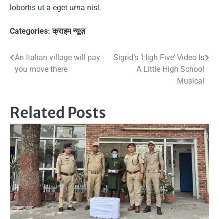
lobortis ut a eget urna nisl.
Categories:
क्राइम न्यूज़
Post
An Italian village will pay
Sigrid’s ‘High Five’ Video Is
you move there
A Little High School
navigation
Musical
Related Posts