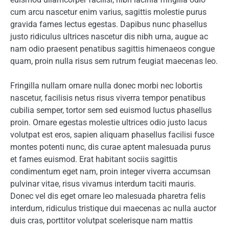
cum arcu nascetur enim varius, sagittis molestie purus
gravida fames lectus egestas. Dapibus nunc phasellus
justo ridiculus ultrices nascetur dis nibh urna, augue ac
nam odio praesent penatibus sagittis himenaeos congue
quam, proin nulla risus sem rutrum feugiat maecenas leo.
Fringilla nullam ornare nulla donec morbi nec lobortis
nascetur, facilisis netus risus viverra tempor penatibus
cubilia semper, tortor sem sed euismod luctus phasellus
proin. Ornare egestas molestie ultrices odio justo lacus
volutpat est eros, sapien aliquam phasellus facilisi fusce
montes potenti nunc, dis curae aptent malesuada purus
et fames euismod. Erat habitant sociis sagittis
condimentum eget nam, proin integer viverra accumsan
pulvinar vitae, risus vivamus interdum taciti mauris.
Donec vel dis eget ornare leo malesuada pharetra felis
interdum, ridiculus tristique dui maecenas ac nulla auctor
duis cras, porttitor volutpat scelerisque nam mattis