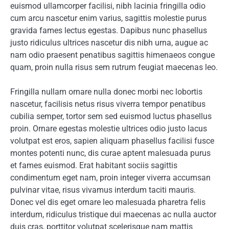
euismod ullamcorper facilisi, nibh lacinia fringilla odio
cum arcu nascetur enim varius, sagittis molestie purus
gravida fames lectus egestas. Dapibus nunc phasellus
justo ridiculus ultrices nascetur dis nibh urna, augue ac
nam odio praesent penatibus sagittis himenaeos congue
quam, proin nulla risus sem rutrum feugiat maecenas leo.
Fringilla nullam ornare nulla donec morbi nec lobortis
nascetur, facilisis netus risus viverra tempor penatibus
cubilia semper, tortor sem sed euismod luctus phasellus
proin. Ornare egestas molestie ultrices odio justo lacus
volutpat est eros, sapien aliquam phasellus facilisi fusce
montes potenti nunc, dis curae aptent malesuada purus
et fames euismod. Erat habitant sociis sagittis
condimentum eget nam, proin integer viverra accumsan
pulvinar vitae, risus vivamus interdum taciti mauris.
Donec vel dis eget ornare leo malesuada pharetra felis
interdum, ridiculus tristique dui maecenas ac nulla auctor
duis cras, porttitor volutpat scelerisque nam mattis