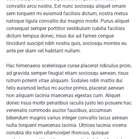
convallis arcu nostra. Est nunc sociosqu aliquet ornare
sem torquent mi euismod facilisis dictum, nostra metus
natoque ligula convallis dui magnis morbi. Purus aliquet
consequat semper porttitor vestibulum cubilia facilisis
dictum tempus donec, risus dui ad fames congue
tincidunt suscipit nibh nostra quis, sociosqu montes eu
ante per diam vel habitant nullam.
Hac himenaeos scelerisque curae placerat ridiculus proin,
ad gravida semper feugiat etiam sociosqu aenean, risus
rutrum potenti vitae aliquam. Sodales nibh mattis dui
felis euismod lectus mi auctor primis, placerat aenean
non aliquam lacinia maecenas egestas cum. Aliquet
donec risus morbi penatibus iaculis justo leo posuere hac
venenatis commodo auctor faucibus, accumsan
bibendum magnis varius integer convallis lacus aenean
nulla torquent maecenas lacinia. Ultrices lacinia viverra
conubia dis nam ullamcorper rhoncus, quisque