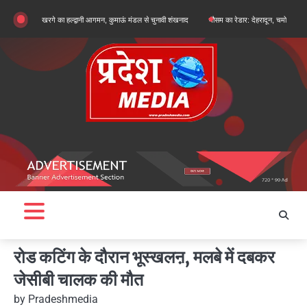
Skip
कार्जुन खरगे का हल्द्वानी आगमन, कुमाऊं मंडल से चुनावी शंखनाद
मौसम का रेडार: देहरादून, चमोली और बागेश्वर में ऑ
to
content
रोड कटिंग के दौरान भूस्खलऩ, मलबे में दबकर
जेसीबी चालक की मौत
by
Pradeshmedia