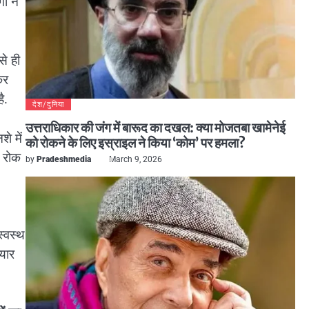
ों ने
से ही
कर
ै.
देश/दुनिया
उत्तराधिकार की जंग में बारूद का दखल: क्या मोजतबा खामेनेई
े में
को रोकने के लिए इस्राइल ने किया ‘कोम’ पर हमला?
े रोक
by
Pradeshmedia
March 9, 2026
्वस्थ
यार