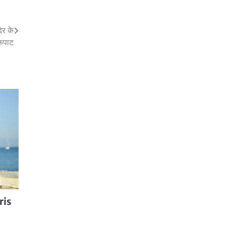
िर के
कपाट
ris