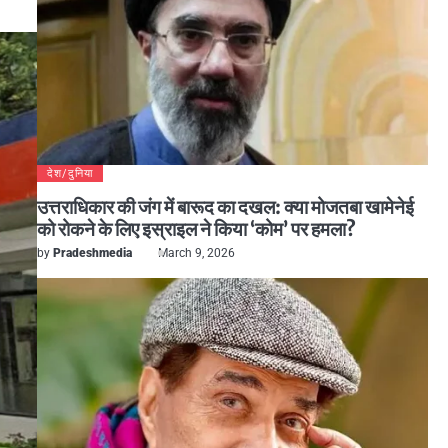
देश/दुनिया
उत्तराधिकार की जंग में बारूद का दखल: क्या मोजतबा खामेनेई
को रोकने के लिए इस्राइल ने किया ‘कोम’ पर हमला?
by
Pradeshmedia
March 9, 2026