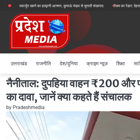
Skip
लिकार्जुन खरगे का हल्द्वानी आगमन, कुमाऊं मंडल से चुनावी शंखनाद
मौसम का रेडार: देहरादून, चमोली और बाग
to
content
उत्तराखंड
राजनीति
देश/दुनिया
क्राइम न्यूज़
शिक्षा
साह
नैनीताल: दुपहिया वाहन ₹200 और फ
का दावा, जानें क्या कहते हैं संचालक
by
Pradeshmedia