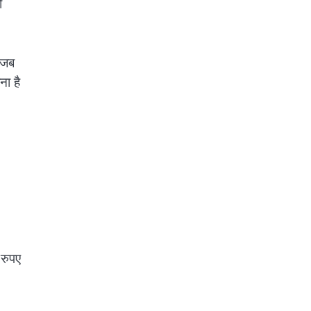
ं
 जब
ना है
 रुपए