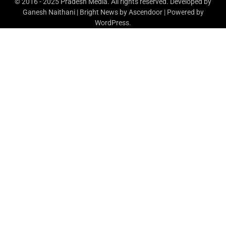
© 2016 - 2025 Pradesh Media. All rights reserved. Developed by
Ganesh Naithani | Bright News by
Ascendoor
| Powered by
WordPress
.