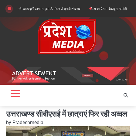
Skip
्जुन खरगे का हल्द्वानी आगमन, कुमाऊं मंडल से चुनावी शंखनाद
मौसम का रेडार: देहरादून, चमोली और बागेश्वर में ऑरेंज
to
content
उत्तराखण्ड सीबीएसई में छात्राएं फिर रही अव्वल
by
Pradeshmedia