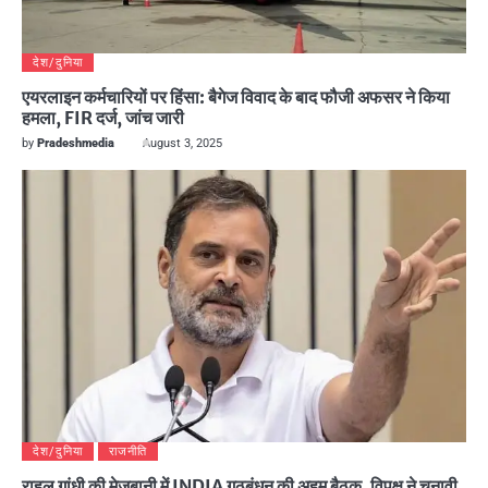
देश/दुनिया
एयरलाइन कर्मचारियों पर हिंसा: बैगेज विवाद के बाद फौजी अफसर ने किया
हमला, FIR दर्ज, जांच जारी
by
Pradeshmedia
August 3, 2025
देश/दुनिया
राजनीति
राहुल गांधी की मेजबानी में INDIA गठबंधन की अहम बैठक, विपक्ष ने चुनावी