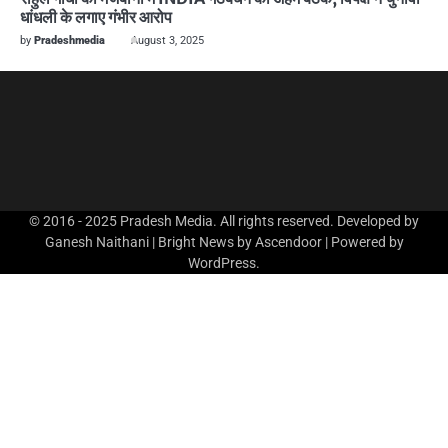
धांधली के लगाए गंभीर आरोप
by
Pradeshmedia
August 3, 2025
© 2016 - 2025 Pradesh Media. All rights reserved. Developed by
Ganesh Naithani | Bright News by
Ascendoor
| Powered by
WordPress
.