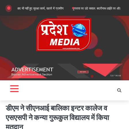
Skip
द भी नहीं हुए सुरक्षा कार्य, खतरे में ग्रामीण
गुणवत्ता पर उठे सवाल: बदरीनाथ हाईवे पर ऑल वेदर रोड के सुधारी
to
content
डीएम ने सीएनआई बालिका इन्टर कालेज व
एसएसपी ने कन्या गुरूकुल विद्यालय में किया
मतदान