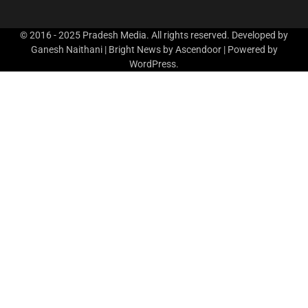
© 2016 - 2025 Pradesh Media. All rights reserved. Developed by
Ganesh Naithani | Bright News by
Ascendoor
| Powered by
WordPress
.